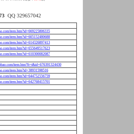
73
QQ 329657042
ao.com/item.htm?id=669225806335
obao.com/item.htm?id=605152480688
obao.com/item.htm?id=614326897413
obao.com/item.htm?id=655649517623
obao.com/item.htm?id=610300082087
taobao.com/item.htm?ft=t&id=676391324430
obao.com/item.htm?id=38931598516
obao.com/item.htm?id=644752556759
obao.com/item.htm?id=642768415701